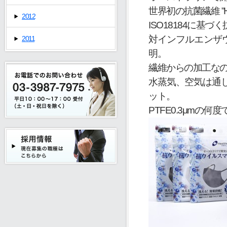
世界初の抗菌繊維 ”He
2012
ISO18184に基
対インフルエンザウイ
2011
明。
繊維からの加工な
水蒸気、空気は通し
ット。
PTFE0.3μmの