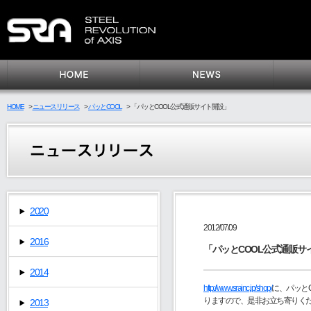
HOME
>
ニュースリリース
>
パッとCOOL
>
「パッとCOOL公式通販サイト開設」
2020
2012/07/09
2016
「パッとCOOL公式通販サ
2014
http://www.srainc.jp/shop/
に、パッと
りますので、是非お立ち寄りく
2013